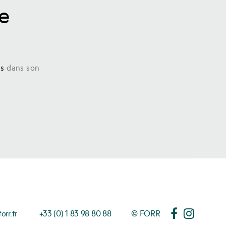
ne
ns
dans son
rr.fr
+33 (0) 1 83 98 80 88
© FORR