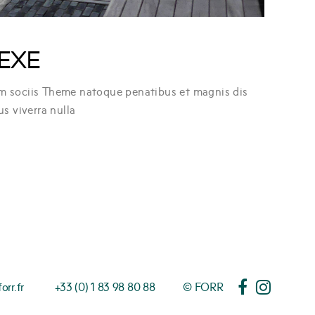
e EXE
um sociis Theme natoque penatibus et magnis dis
us viverra nulla
rr.fr
+33 (0) 1 83 98 80 88
© FORR